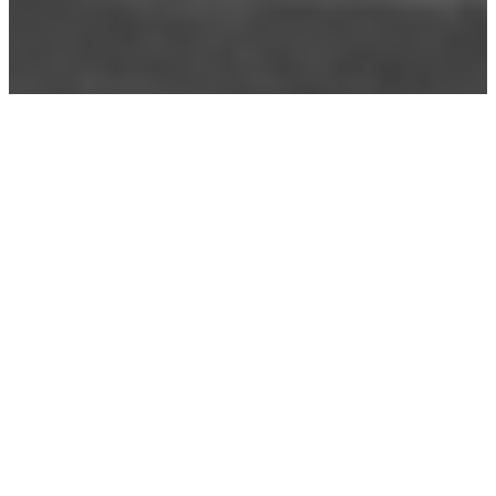
Le coup de pied de l’Anne
09/04/2022
Vote
Certains estimeront qu’elle a la dent dure pour ces
candidats à l’élection présidentielle qui peinent à obtenir
les 500 parrainages nécessaires pour accéder au
premier tour du scrutin. «
S’ils ne les ont pas, c’est qu’ils
ne méritent pas d’y participer.
» a lâché Anne Hidalgo
avec l’aplomb de ceux qui osent tout.
Songeait-elle à
un·e candidat·e
en particulier ? Car ils ne
furent pas si nombreux à se retrouver déboutés.