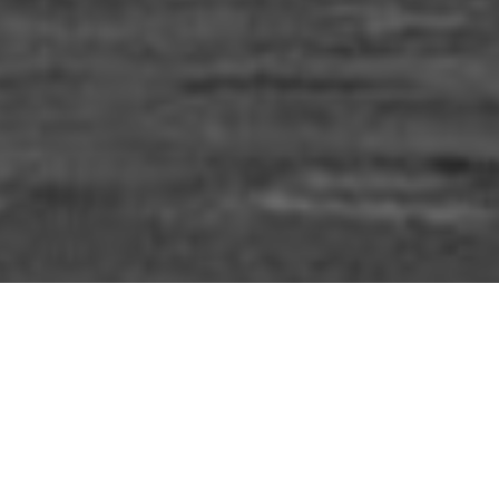
Étiquette :
danger