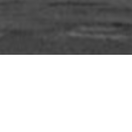
En ballottage favorable…
04/11/2011
Fides
, 
Lard
, 
Vote