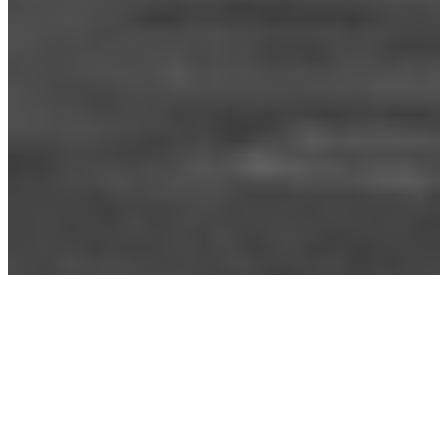
La donna è mobile
06/12/2009
Youth of today
, 
Zik
Il y a quelques jours, lors d’un débat télévisé, la vidéo