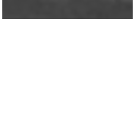
Étiquette :
bombe
atomique
8-5-2011
|
Uncategorized
Boum !
« Mes chéris, Papa veut que vous soyez bien
sages pendant qu’il est parti bombarder Hiroshima