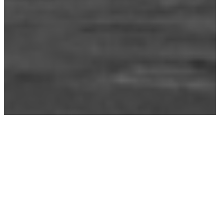
Étiquette :
délits
7-31-2014
|
Fides
, 
Vote