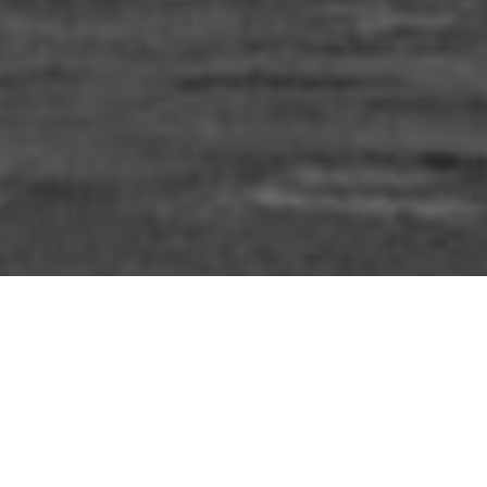
iquette :
hooligani