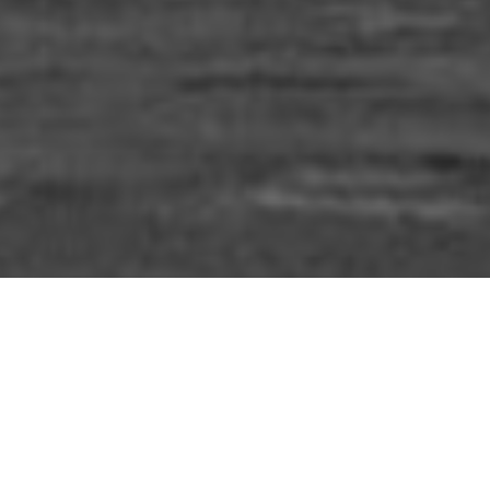
Étiquette :
ras-le-bo