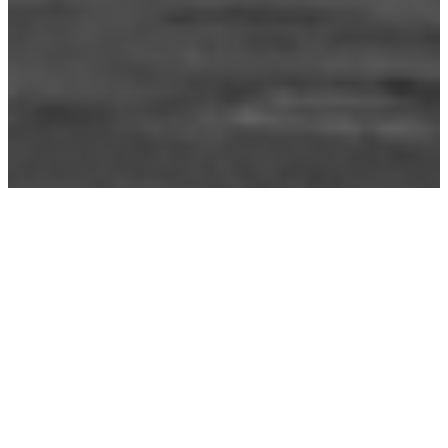
Étiquette :
bras séculier
11-4-2011
|
Fides
, 
Lard
, 
Vote